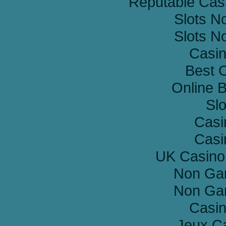
Reputable Cas
Slots N
Slots N
Casi
Best 
Online B
Slo
Casi
Casi
UK Casino
Non Ga
Non Ga
Casi
Jeux Ca