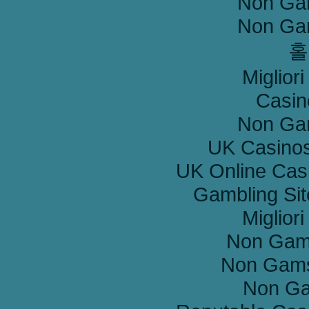
Non Ga
Non Ga
홀
Miglior
Casi
Non Ga
UK Casino
UK Online Cas
Gambling Si
Miglior
Non Gam
Non Gams
Non Ga