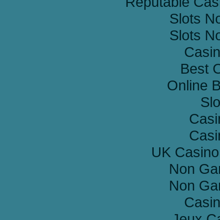
Reputable Cas
Slots N
Slots N
Casi
Best 
Online B
Slo
Casi
Casi
UK Casino
Non Ga
Non Ga
Casi
Jeux Ca