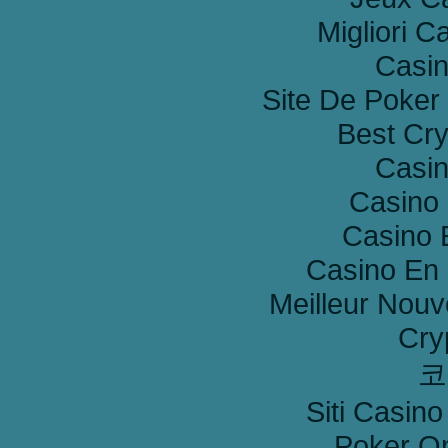
Migliori C
Casi
Site De Poker
Best Cr
Casi
Casino 
Casino 
Casino En 
Meilleur Nou
Cry
코
Siti Casin
Poker Onl