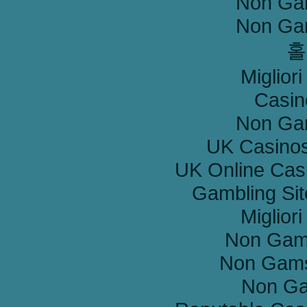
Non Ga
Non Ga
홀
Miglior
Casi
Non Ga
UK Casino
UK Online Cas
Gambling Si
Miglior
Non Gam
Non Gams
Non Ga